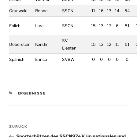
Grunwald
Renne
SSCN
11
16
13
14
54
Ehlich
Lara
SSCN
15
13
17
6
51
SV
Doberstein
Kerstin
15
13
12
11
51
Liesten
Spänich
Enrico
SVBW
0
0
0
0
0
KATEGORIEN
ERGEBNISSE
Beitragsnavigation
Vorheriger
ZURÜCK
Beitrag
Sportschützen des SSCN97e.V. im nationalen und