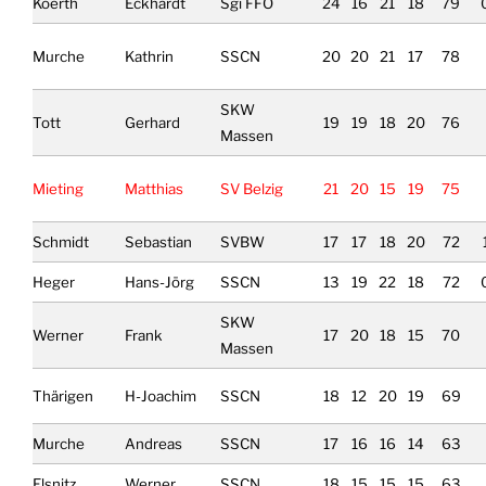
Koerth
Eckhardt
Sgi FFO
24
16
21
18
79
Murche
Kathrin
SSCN
20
20
21
17
78
SKW
Tott
Gerhard
19
19
18
20
76
Massen
Mieting
Matthias
SV Belzig
21
20
15
19
75
Schmidt
Sebastian
SVBW
17
17
18
20
72
Heger
Hans-Jörg
SSCN
13
19
22
18
72
SKW
Werner
Frank
17
20
18
15
70
Massen
Thärigen
H-Joachim
SSCN
18
12
20
19
69
Murche
Andreas
SSCN
17
16
16
14
63
Elsnitz
Werner
SSCN
18
15
15
15
63