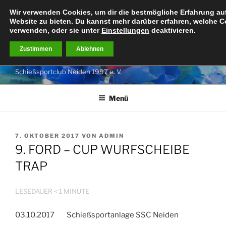
Zum
Wir verwenden Cookies, um dir die bestmögliche Erfahrung au
Inhalt
Website zu bieten. Du kannst mehr darüber erfahren, welche C
springen
verwenden, oder sie unter
Einstellungen
deaktivieren.
Zustimmen
Ablehnen
LANDE DEINEN TREFFER
Schießsportclub Neiden 1997 e. V.
Menü
VERÖFFENTLICHT
7. OKTOBER 2017
VON
ADMIN
AM
9. FORD – CUP WURFSCHEIBE
TRAP
LESEDAUER
< 1
MINUTE
03.10.2017 Schießsportanlage SSC Neiden