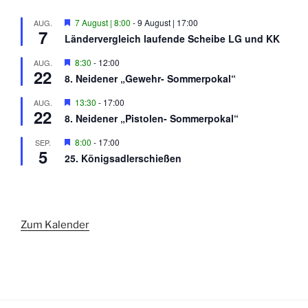
H
7 August | 8:00
-
9 August | 17:00
AUG.
7
e
Ländervergleich laufende Scheibe LG und KK
r
v
H
8:30
-
12:00
AUG.
o
22
e
r
8. Neidener „Gewehr- Sommerpokal“
r
g
v
e
H
13:30
-
17:00
AUG.
o
h
22
e
r
8. Neidener „Pistolen- Sommerpokal“
o
r
g
b
v
e
H
8:00
-
17:00
SEP.
e
o
h
5
e
n
r
25. Königsadlerschießen
o
r
g
b
v
e
e
o
h
n
r
o
g
b
e
e
Zum Kalender
h
n
o
b
e
n