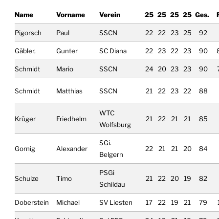
Name
Vorname
Verein
25
25
25
25
Ges.
Pigorsch
Paul
SSCN
22
22
23
25
92
Gäbler,
Gunter
SC Diana
22
23
22
23
90
Schmidt
Mario
SSCN
24
20
23
23
90
Schmidt
Matthias
SSCN
21
22
23
22
88
WTC
Krüger
Friedhelm
21
22
21
21
85
Wolfsburg
SGi.
Gornig
Alexander
22
21
21
20
84
Belgern
PSGi
Schulze
Timo
21
22
20
19
82
Schildau
Doberstein
Michael
SV Liesten
17
22
19
21
79