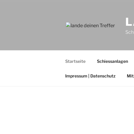
L
Sch
Startseite
Schiessanlagen
Impressum | Datenschutz
Mit
BEITRÄGE
VERÖFFENTLICHT
5. AUGUST 2025