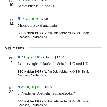
a
ä
SO.
g
e
10
e
l
h
Schiessdienst Gruppe D
e
r
h
v
l
t
n
o
o
e
u
b
r
H
14 Mai | 9:30
-
13:00
-
DO.
e
g
e
14
n
n
Makarow-Pokal und mehr
n
e
r
N
.
h
v
g
a
SSC Neiden 1997 e.V.
Am Österreicher 9, 04880 Elsnig,
o
o
A
Sachsen, Deutschland
b
r
v
e
g
n
n
e
i
August 2026
s
h
o
g
i
b
H
7 August | 8:00
-
9 August | 17:00
FR.
a
c
e
e
7
Ländervergleich laufende Scheibe LG und KK
n
r
h
t
v
SSC Neiden 1997 e.V.
Am Österreicher 9, 04880 Elsnig,
t
o
i
Sachsen, Deutschland
r
e
o
g
e
n
n
H
22 August | 8:30
-
12:00
h
SA.
-
e
22
o
8. Neidener „Gewehr- Sommerpokal“
r
b
N
v
e
SSC Neiden 1997 e.V.
Am Österreicher 9, 04880 Elsnig,
a
o
n
Sachsen, Deutschland
r