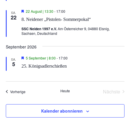
v
g
e
i
H
22 August | 13:30
-
17:00
h
SA.
g
e
22
o
8. Neidener „Pistolen- Sommerpokal“
r
b
a
v
e
SSC Neiden 1997 e.V.
Am Österreicher 9, 04880 Elsnig,
o
t
n
Sachsen, Deutschland
r
i
g
e
o
September 2026
h
n
o
b
H
5 September | 8:00
-
17:00
SA.
e
e
5
25. Königsadlerschießen
n
r
v
o
r
g
e
Heute
Nächste
Veranstaltungen
Vorherige
h
Veransta
o
b
e
Kalender abonnieren
n