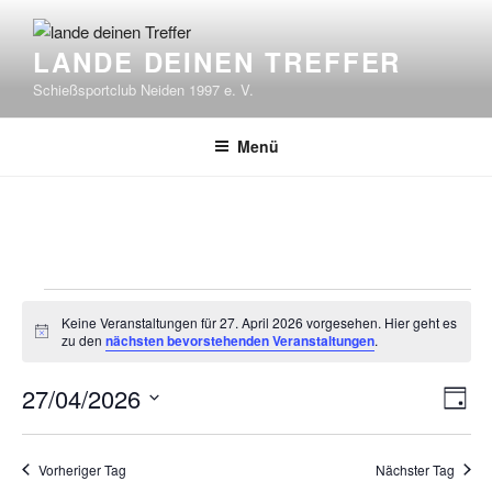
Zum
Inhalt
LANDE DEINEN TREFFER
springen
Schießsportclub Neiden 1997 e. V.
Menü
Veranstaltungen
Keine Veranstaltungen für 27. April 2026 vorgesehen. Hier geht es
für
H
zu den
nächsten bevorstehenden Veranstaltungen
.
i
27.
n
V
27/04/2026
w
A
April
T
e
e
n
D
i
a
2026
s
r
a
g
s
Vorheriger Tag
Nächster Tag
a
t
i