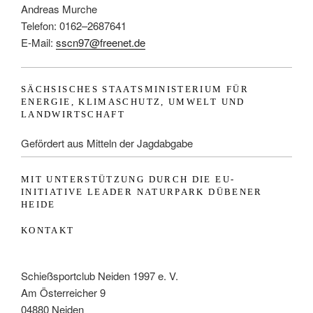
-
Andreas Murche
N
Telefon: 0162–2687641
a
E-Mail:
sscn97@freenet.de
v
i
SÄCHSISCHES STAATSMINISTERIUM FÜR
g
ENERGIE, KLIMASCHUTZ, UMWELT UND
a
LANDWIRTSCHAFT
t
Gefördert aus Mitteln der Jagdabgabe
i
o
MIT UNTERSTÜTZUNG DURCH DIE EU-
n
INITIATIVE LEADER NATURPARK DÜBENER
HEIDE
KONTAKT
Schießsportclub Neiden 1997 e. V.
Am Österreicher 9
04880 Neiden