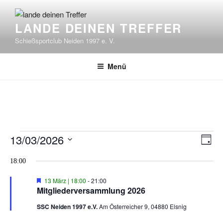
Zum
Inhalt
LANDE DEINEN TREFFER
springen
Schießsportclub Neiden 1997 e. V.
Menü
Veranstaltungen
V
13/03/2026
A
T
e
für
n
D
a
r
18:00
a
g
s
13.
a
t
i
H
13 März | 18:00
-
21:00
März
n
u
e
Mitgliederversammlung 2026
c
r
s
m
2026
v
SSC Neiden 1997 e.V.
Am Österreicher 9, 04880 Elsnig
h
t
w
o
r
t