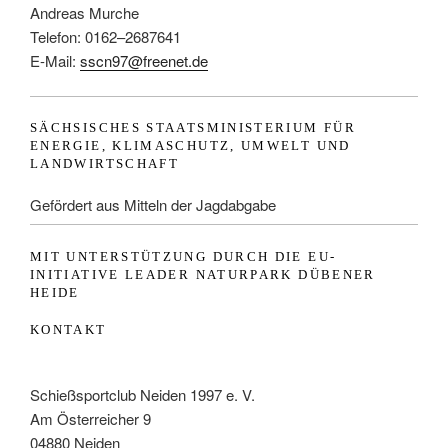
v
Andreas Murche
i
Telefon: 0162–2687641
g
E-Mail:
sscn97@freenet.de
a
t
i
SÄCHSISCHES STAATSMINISTERIUM FÜR
ENERGIE, KLIMASCHUTZ, UMWELT UND
o
LANDWIRTSCHAFT
n
Gefördert aus Mitteln der Jagdabgabe
MIT UNTERSTÜTZUNG DURCH DIE EU-
INITIATIVE LEADER NATURPARK DÜBENER
HEIDE
KONTAKT
Schießsportclub Neiden 1997 e. V.
Am Österreicher 9
04880 Neiden